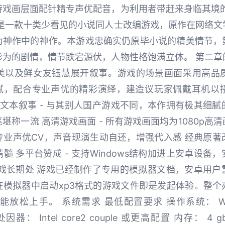
游戏画层面配针精专声优配音，为利用者带赶来身临其境的
》是一款十类少看见的小说同人士改编游戏，原作在网络文
为神作中的神作。本游戏忠确实仍原毕小说的精美情节，
形为的剧情，情节跌宕源伏，人物性格饱满立体。 第二章
美以及鲜女友钰慧展开叙事。游戏的场景画面采用高品
晰细腻，配合专业声优的精彩演绎，建造议玩家佩戴耳机以
的文本叙事 - 与其别人国产游戏不同，本作拥有极其细
堪称一流 高清游戏画面 - 所有游戏画面均为1080p高
备专业声优CV，声音现演生动自还，增强代入感 经典原著改
髓 多平台赞成 - 支持Windows结构加进上安卓设备
游戏长期处 游戏已经制作了专用的模拟器文档，安卓用户
在模拟器中启动xp3格式的游戏文件即是发起体验。整个
松上手。 系统需求 最低配置要求 操作系统： Windows 
 处因器： Intel core2 couple 或更高配置 内存： 4 