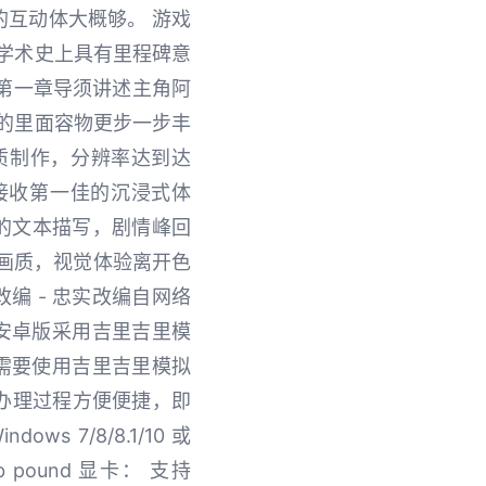
互动体大概够。 游戏
学术史上具有里程碑意
第一章导须讲述主角阿
的里面容物更步一步丰
质制作，分辨率达到达
接收第一佳的沉浸式体
腻的文本描写，剧情峰回
清画质，视觉体验离开色
编 - 忠实改编自网络
，安卓版采用吉里吉里模
需要使用吉里吉里模拟
办理过程方便便捷，即
7/8/8.1/10 或
gb pound 显卡： 支持