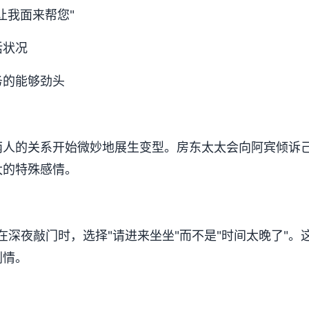
让我面来帮您"
活状况
务的能够劲头
两人的关系开始微妙地展生变型。房东太太会向阿宾倾诉
太的特殊感情。
在深夜敲门时，选择"请进来坐坐"而不是"时间太晚了"
剧情。