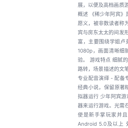
展，以便及高档画质
概述 《稀少年阿宾
愿义，被非数读者称
宾与房东太太的间发
富，主要围绕学姐卢
1080p，画面清
验。 游戏特点 细腻
路转，场景描述的文笔
专业配音演绎 - 配
经典小说，保留原著精
拟器运行 少年阿宾
器来运行游戏。光需
使是新手掌玩家并且能放
Android 5.0及以上